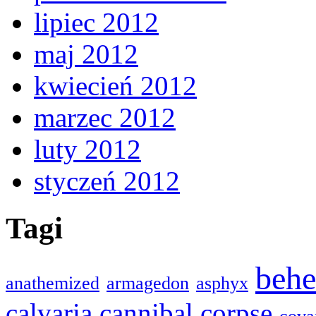
lipiec 2012
maj 2012
kwiecień 2012
marzec 2012
luty 2012
styczeń 2012
Tagi
beh
anathemized
armagedon
asphyx
calvaria
cannibal corpse