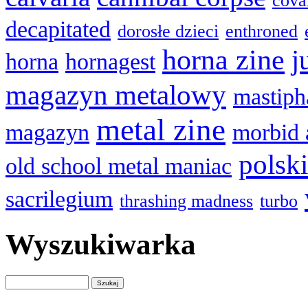
cova
decapitated
dorosłe dzieci
enthroned
horna zine
j
horna
hornagest
magazyn metalowy
mastiph
metal zine
magazyn
morbid 
polsk
old school metal maniac
sacrilegium
thrashing madness
turbo
Wyszukiwarka