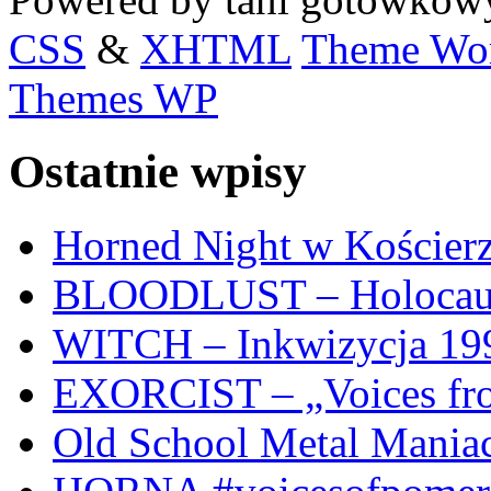
CSS
&
XHTML
Theme Wor
Themes WP
Ostatnie wpisy
Horned Night w Kościer
BLOODLUST – Holocaus
WITCH – Inkwizycja 19
EXORCIST – „Voices from
Old School Metal Mania