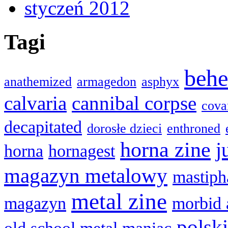
styczeń 2012
Tagi
beh
anathemized
armagedon
asphyx
calvaria
cannibal corpse
cova
decapitated
dorosłe dzieci
enthroned
horna zine
j
horna
hornagest
magazyn metalowy
mastiph
metal zine
magazyn
morbid 
polsk