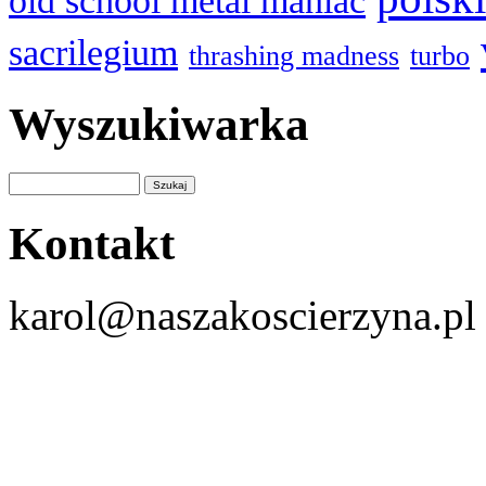
old school metal maniac
sacrilegium
thrashing madness
turbo
Wyszukiwarka
Kontakt
karol@naszakoscierzyna.pl