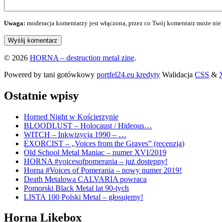
Uwaga:
moderacja komentarzy jest włączona, przez co Twój komentarz może nie 
© 2026
HORNA – destruction metal zine
.
Powered by tani gotówkowy
portfel24.eu kredyty
Walidacja
CSS
&
Ostatnie wpisy
Horned Night w Kościerzynie
BLOODLUST – Holocaust / Hideous…
WITCH – Inkwizycja 1990 – …
EXORCIST – „Voices from the Graves” (recenzja)
Old School Metal Maniac – numer XVI/2019
HORNA #voicesofpomerania – już dostępny!
Horna #Voices of Pomerania – nowy numer 2019!
Death Metalowa CALVARIA powraca
Pomorski Black Metal lat 90-tych
LISTA 100 Polski Metal – głosujemy!
Horna Likebox