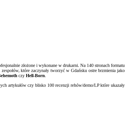
esjonalnie złożone i wykonane w drukarni. Na 140 stronach formatu
od zespołów, które zaczynały tworzyć w Gdańsku ostre brzmienia jako
Behemoth
czy
Hell-Born
.
ych artykułów czy blisko 100 recenzji rehów/demo/LP które ukazały