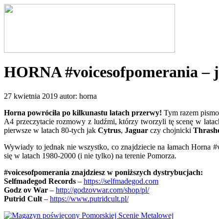
HORNA #voicesofpomerania – j
27 kwietnia 2019 autor: horna
Horna powróciła po kilkunastu latach przerwy!
Tym razem pismo z
A4 przeczytacie rozmowy z ludźmi, którzy tworzyli tę scenę w latac
pierwsze w latach 80-tych jak
Cytrus
,
Jaguar
czy chojnicki
Thrash
Wywiady to jednak nie wszystko, co znajdziecie na łamach Horna #
się w latach 1980-2000 (i nie tylko) na terenie Pomorza.
#voicesofpomerania znajdziesz w poniższych dystrybucjach:
Selfmadegod Records
–
https://selfmadegod.com
Godz ov War
–
http://godzovwar.com/shop/pl/
Putrid Cult
–
https://www.putridcult.pl/