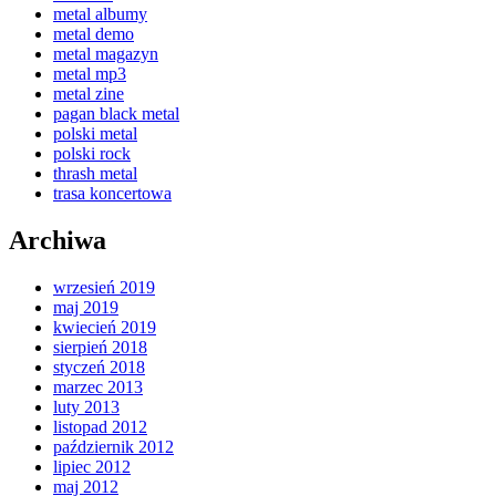
metal albumy
metal demo
metal magazyn
metal mp3
metal zine
pagan black metal
polski metal
polski rock
thrash metal
trasa koncertowa
Archiwa
wrzesień 2019
maj 2019
kwiecień 2019
sierpień 2018
styczeń 2018
marzec 2013
luty 2013
listopad 2012
październik 2012
lipiec 2012
maj 2012