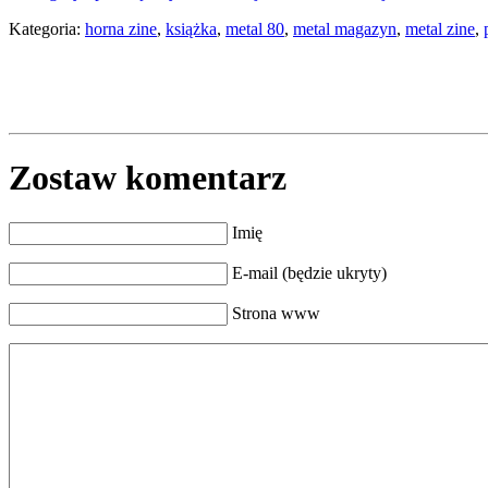
Kategoria:
horna zine
,
książka
,
metal 80
,
metal magazyn
,
metal zine
,
Zostaw komentarz
Imię
E-mail (będzie ukryty)
Strona www