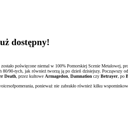
uż dostępny!
ostało poświęcone niemal w 100% Pomorskiej Scenie Metalowej, prof
h 80/90-tych, jak również tworzą ją po dzień dzisiejszy. Począwszy 
er Death
, przez kultowe
Armagedon
,
Damnation
czy
Betrayer
, po
voicesofpomerania, ponieważ nie zabrakło również kilku wspominkow