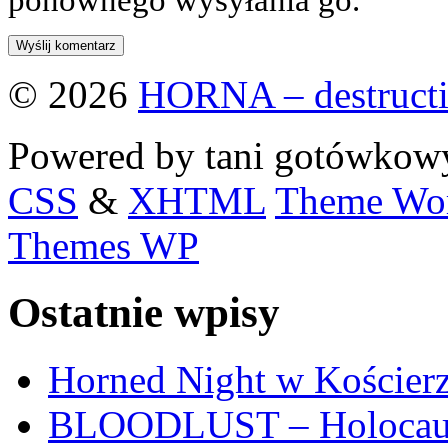
© 2026
HORNA – destructi
Powered by tani gotówko
CSS
&
XHTML
Theme Wor
Themes WP
Ostatnie wpisy
Horned Night w Kościer
BLOODLUST – Holocaus