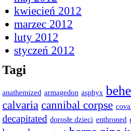
kwiecień 2012
marzec 2012
luty 2012
styczeń 2012
Tagi
beh
anathemized
armagedon
asphyx
calvaria
cannibal corpse
cova
decapitated
dorosłe dzieci
enthroned