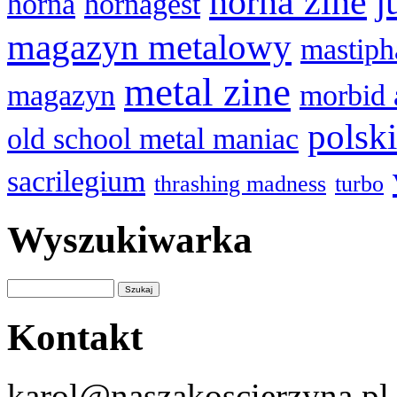
horna zine
j
horna
hornagest
magazyn metalowy
mastiph
metal zine
magazyn
morbid 
polsk
old school metal maniac
sacrilegium
thrashing madness
turbo
Wyszukiwarka
Kontakt
karol@naszakoscierzyna.pl