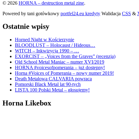
© 2026
HORNA – destruction metal zine
.
Powered by tani gotówkowy
portfel24.eu kredyty
Walidacja
CSS
&
Ostatnie wpisy
Horned Night w Kościerzynie
BLOODLUST – Holocaust / Hideous…
WITCH – Inkwizycja 1990 – …
EXORCIST – „Voices from the Graves” (recenzja)
Old School Metal Maniac – numer XVI/2019
HORNA #voicesofpomerania – już dostępny!
Horna #Voices of Pomerania – nowy numer 2019!
Death Metalowa CALVARIA powraca
Pomorski Black Metal lat 90-tych
LISTA 100 Polski Metal – głosujemy!
Horna Likebox