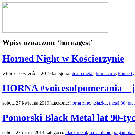
Wpisy oznaczone ‘hornagest’
Horned Night w Kościerzynie
wtorek 10 września 2019 kategoria:
death metal
,
horna zine
,
koncerty
HORNA #voicesofpomerania – j
sobota 27 kwietnia 2019 kategoria:
horna zine
,
książka
,
metal 80
,
met
Pomorski Black Metal lat 90-ty
sobota 23 marca 2013 kategoria:
black metal
,
metal demo
,
pagan blac