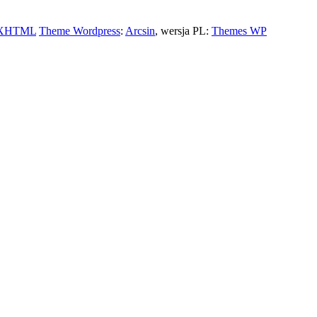
XHTML
Theme Wordpress
:
Arcsin
, wersja PL:
Themes WP