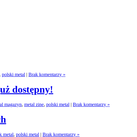
,
polski metal
|
Brak komentarzy »
uż dostępny!
al magazyn
,
metal zine
,
polski metal
|
Brak komentarzy »
ch
k metal
,
polski metal
|
Brak komentarzy »