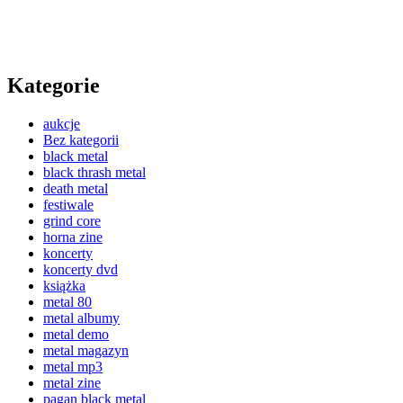
Kategorie
aukcje
Bez kategorii
black metal
black thrash metal
death metal
festiwale
grind core
horna zine
koncerty
koncerty dvd
książka
metal 80
metal albumy
metal demo
metal magazyn
metal mp3
metal zine
pagan black metal