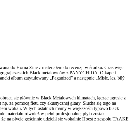
esowana do Horna Zine z materiałem do recenzji w środku. Czas więc
ci długograj czeskich Black metalowców z PANYCHIDA. O kapeli
ancki album zatytułowany „Paganized” a następnie „Mìsíc, les, bílý
braca się głównie w Black Metalowych klimatach, łącząc agresje z
np. za pomocą fletu czy akustycznej gitary. Słucha się tego na
lędem wokali. W tych ostatnich mamy w większości typowo black
 materiału również w pełni profesjonalne, płyta została
 że na płycie gościnnie udzielił się wokalnie Hoest z zespołu TAAKE