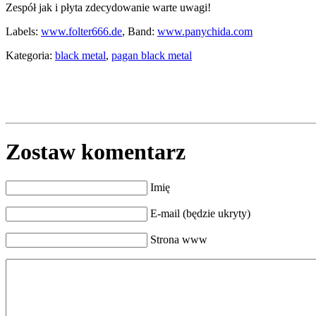
Zespół jak i płyta zdecydowanie warte uwagi!
Labels:
www.folter666.de
, Band:
www.panychida.com
Kategoria:
black metal
,
pagan black metal
Zostaw komentarz
Imię
E-mail (będzie ukryty)
Strona www