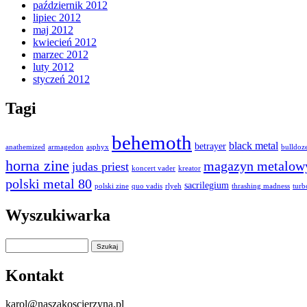
październik 2012
lipiec 2012
maj 2012
kwiecień 2012
marzec 2012
luty 2012
styczeń 2012
Tagi
behemoth
black metal
betrayer
anathemized
armagedon
asphyx
bulldoz
horna zine
magazyn metalow
judas priest
koncert vader
kreator
polski metal 80
sacrilegium
polski zine
quo vadis
rlyeh
thrashing madness
turb
Wyszukiwarka
Kontakt
karol@naszakoscierzyna.pl