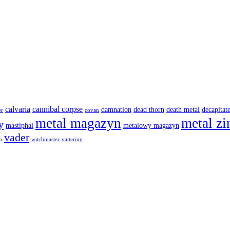
calvaria
cannibal corpse
damnation
dead thorn
death metal
decapitat
er
covan
metal magazyn
metal zi
y
mastiphal
metalowy magazyn
vader
o
witchmaster
yattering