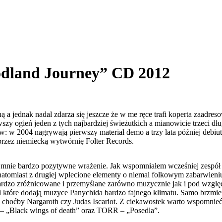
dland Journey” CD 2012
ną a jednak nadal zdarza się jeszcze że w me ręce trafi koperta zaadr
ierwszy ogień jeden z tych najbardziej świeżutkich a mianowicie trze
w: w 2004 nagrywają pierwszy materiał demo a trzy lata później debiut
rzez niemiecką wytwórnię Folter Records.
mnie bardzo pozytywne wrażenie. Jak wspomniałem wcześniej zespół o
natomiast z drugiej wplecione elementy o niemal folkowym zabarwieniu 
 bardzo zróżnicowane i przemyślane zarówno muzycznie jak i pod wzg
tóre dodają muzyce Panychida bardzo fajnego klimatu. Samo brzmienie
k choćby Nargaroth czy Judas Iscariot. Z ciekawostek warto wspomnieć
d – „Black wings of death” oraz TORR – „Posedla”.