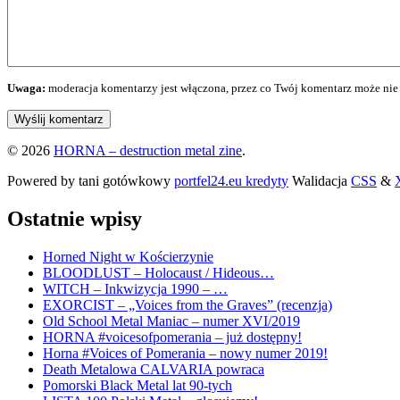
Uwaga:
moderacja komentarzy jest włączona, przez co Twój komentarz może nie 
© 2026
HORNA – destruction metal zine
.
Powered by tani gotówkowy
portfel24.eu kredyty
Walidacja
CSS
&
Ostatnie wpisy
Horned Night w Kościerzynie
BLOODLUST – Holocaust / Hideous…
WITCH – Inkwizycja 1990 – …
EXORCIST – „Voices from the Graves” (recenzja)
Old School Metal Maniac – numer XVI/2019
HORNA #voicesofpomerania – już dostępny!
Horna #Voices of Pomerania – nowy numer 2019!
Death Metalowa CALVARIA powraca
Pomorski Black Metal lat 90-tych