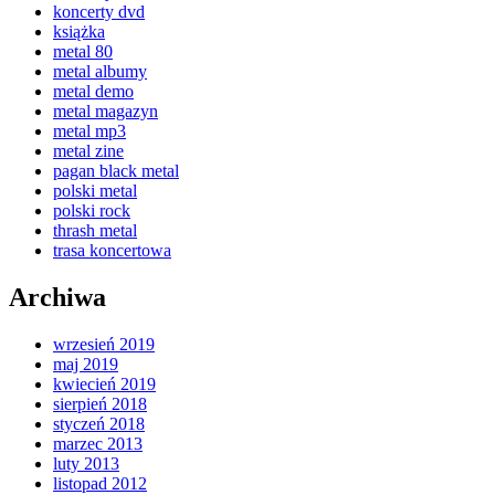
koncerty dvd
książka
metal 80
metal albumy
metal demo
metal magazyn
metal mp3
metal zine
pagan black metal
polski metal
polski rock
thrash metal
trasa koncertowa
Archiwa
wrzesień 2019
maj 2019
kwiecień 2019
sierpień 2018
styczeń 2018
marzec 2013
luty 2013
listopad 2012