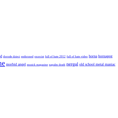
ed
horna
hornagest
dorosłe dzieci
enthroned
exorcist
full of hate 2012
full of hate video
ne
nergal
morbid angel
old school metal maniac
musick magazine
napalm death