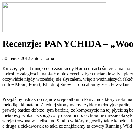
Recenzje: PANYCHIDA – „Woo
30 marca 2012 autor: horna
Kurcze, tyle lat minęło od czasu kiedy Horna umarła śmiercią natural
nadrobic zaległości i napisać o niektórych z tych metariałów. Na p
oczywiście nigdy wcześniej nie słyszałem, więc z ważniejszych faktó
sníh ~ Moon, Forest, Blinding Snow” – oba albumy zostały wydane p
Przejdźmy jednak do najnowszego albumu Panychida który zrobił na 
melodią i klimatem. Z jednej strony mamy szybkie melodyjne partie, 
prawdę bardzo dobrze, tym bardziej że kompozycje na tej płycie są
metalowy wokal, wzbogacony czasami np. o chóralne męskie okrzyki k
zarejestrowana w Hellsound Studio w którym gościły takie kapele ja
a druga z ciekawostek to taka że znajdziemy tu covery Running Wil