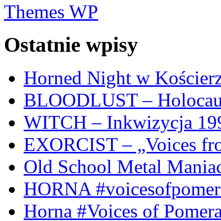
Themes WP
Ostatnie wpisy
Horned Night w Kościer
BLOODLUST – Holocaus
WITCH – Inkwizycja 19
EXORCIST – „Voices from
Old School Metal Mania
HORNA #voicesofpomeran
Horna #Voices of Pomer