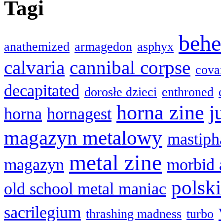
Tagi
beh
anathemized
armagedon
asphyx
calvaria
cannibal corpse
cova
decapitated
dorosłe dzieci
enthroned
horna zine
j
horna
hornagest
magazyn metalowy
mastiph
metal zine
magazyn
morbid 
polsk
old school metal maniac
sacrilegium
thrashing madness
turbo