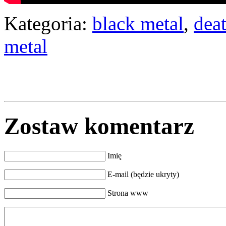
Kategoria:
black metal
,
dea
metal
Zostaw komentarz
Imię
E-mail (będzie ukryty)
Strona www