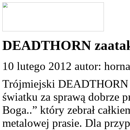
DEADTHORN zaataku
10 lutego 2012 autor: horn
Trójmiejski DEADTHORN d
światku za sprawą dobrze p
Boga..” który zebrał całkie
metalowej prasie. Dla przy